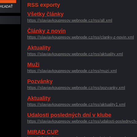
RSS exporty
Všetky články
https://slaviavkpupresov.webnode.cz/rss/all.xml
Články z novín
https://slaviavkpupresov.webnode.cz/rss/clanky-z-novin.xml
Aktuality
https://slaviavkpupresov.webnode.cz/rss/aktuality.xml
Muži
https://slaviavkpupresov.webnode.cz/rss/muzi.xml
Pozvánky
https://slaviavkpupresov.webnode.cz/rss/pozvanky.xml
Aktuality
https://slaviavkpupresov.webnode.cz/rss/aktuality1.xml
Udalosti posledných dní v klube
https://slaviavkpupresov.webnode.cz/rss/udalosti-poslednych-
MIRAD CUP