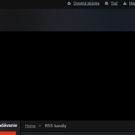
Úvodná stránka
Tlač
Map
adávanie
Home
>
RSS kanály