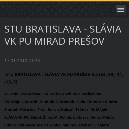
STU BRATISLAVA - SLÁVIA
VK PU MIRAD PREŠOV
17.01.2010 21:38
STU BRATISLAVA - SLÁVIA VK PU PREŠOV 3:2 (34, 29, -11,
-13, 9)
122 min, rozhodovali: M. Sarka a Schimpl, 50 divákov.
VK:
Májek, Muráň, Hinduliak, Šrámek, Fiala, Demeter (libero
Emmel, Matušov, Frčo, Baran, Kobza). Tréner: M. Májek.
SLÁVIA VK PU:
Sabol, Žilka, M. Pollák, L. Husár, Beňa, Mikita
(libero Váhovský, Maroš Sopko, Malina). Tréner: Ľ. Šalata.