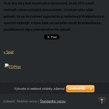
Prvé dva sety boli maximálne vyrovnané, hráči STU v nich
rozhodli v dramatických koncovkách. V treťom sete však
poľavili, čo sa im takmer vypomstilo a rozbehnutí Prešovčania si
vynútili tajbrejk. V ňom však od začiatku viedli Bratislavčania,
zmobilizovali sily a jednoznačne ho vyhrali.
« Späť
Vytvorte si webové stránky zdarma!
Zobraziť:
Mobilnú verziu
|
Štandardnú verziu